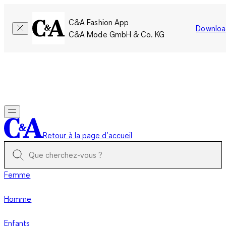
C&A Fashion App
Downloa
C&A Mode GmbH & Co. KG
Seulement pour une courte durée : Les membres cumulent le
double de points!
Se connecter
Retour à la page d’accueil
Femme
Homme
Enfants