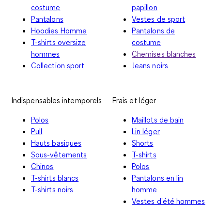
costume
papillon
Pantalons
Vestes de sport
Hoodies Homme
Pantalons de
T-shirts oversize
costume
hommes
Chemises blanches
Collection sport
Jeans noirs
Indispensables intemporels
Frais et léger
Polos
Maillots de bain
Pull
Lin léger
Hauts basiques
Shorts
Sous-vêtements
T-shirts
Chinos
Polos
T-shirts blancs
Pantalons en lin
T-shirts noirs
homme
Vestes d'été hommes