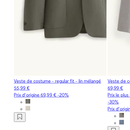
Veste de costume - regular fit - lin mélangé
Veste de co
55,99 €
69,99 €
Prix d‘origine
69,99 €
-20%
Prix le plu
-30%
Prix d‘orig