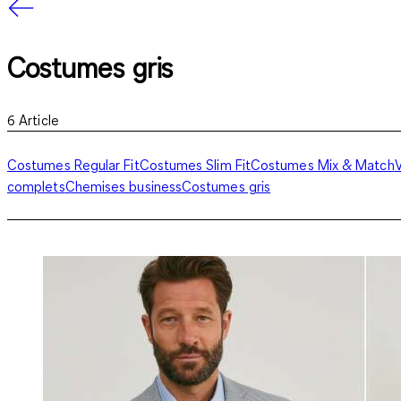
Costumes gris
6
Article
Costumes Regular Fit
Costumes Slim Fit
Costumes Mix & Match
complets
Chemises business
Costumes gris