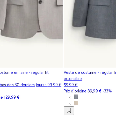
stume en laine - regular fit
Veste de costume - regular fi
extensible
s bas des 30 derniers jours :
99,99 €
59,99 €
Prix d‘origine
89,99 €
-33%
ine
129,99 €