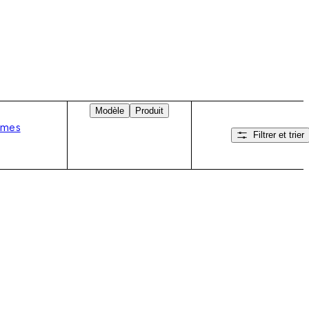
Modèle
Produit
umes
Filtrer et trier
Balayez vers la droite