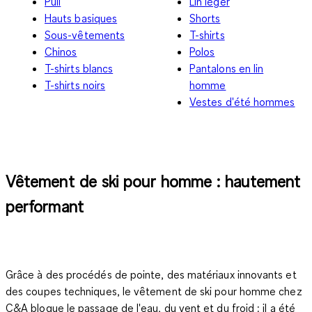
Pull
Lin léger
Hauts basiques
Shorts
Sous-vêtements
T-shirts
Chinos
Polos
T-shirts blancs
Pantalons en lin
T-shirts noirs
homme
Vestes d'été hommes
Vêtement de ski pour homme : hautement
performant
Grâce à des procédés de pointe, des matériaux innovants et
des coupes techniques, le
vêtement de ski pour homme
chez
C&A bloque le passage de l'eau, du vent et du froid : il a été