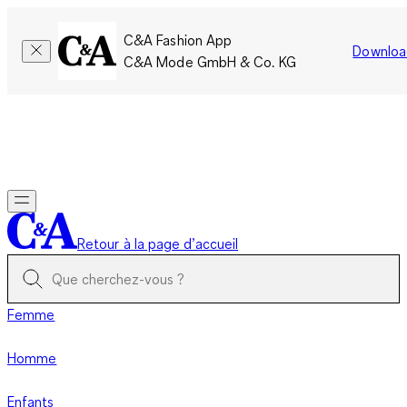
C&A Fashion App
Downloa
C&A Mode GmbH & Co. KG
Seulement pour une courte durée : Les membres cumulent le
double de points!
Se connecter
Retour à la page d’accueil
Femme
Homme
Enfants