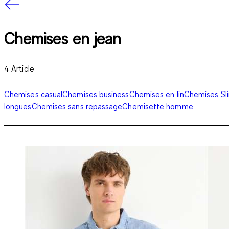
Chemises en jean
4
Article
Chemises casual
Chemises business
Chemises en lin
Chemises Sli
longues
Chemises sans repassage
Chemisette homme