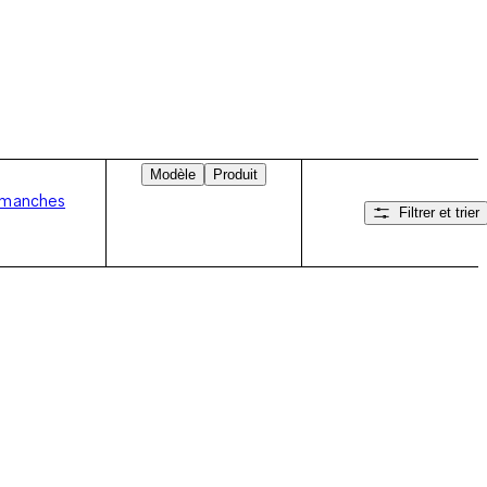
Modèle
Produit
 manches
Filtrer et trier
Balayez vers la droite