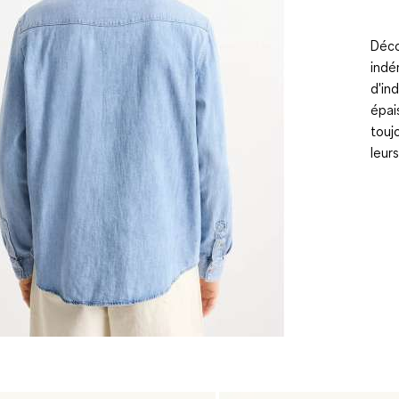
Déco
indé
d'in
épai
touj
leur