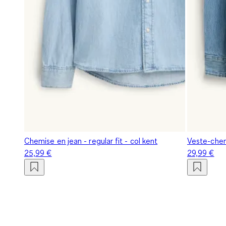
Chemise en jean - regular fit - col kent
Veste-chemi
25,99 €
29,99 €