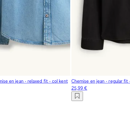
se en jean - relaxed fit - col kent
Chemise en jean - regular fit 
25,99 €