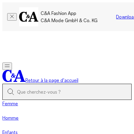
C&A Fashion App
Downloa
C&A Mode GmbH & Co. KG
Seulement pour une courte durée : Les membres cumulent le
double de points!
Se connecter
Retour à la page d’accueil
Femme
Homme
Enfants