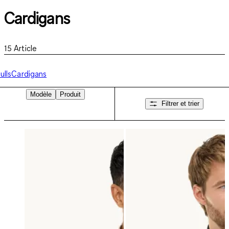
Cardigans
15
Article
ulls
Cardigans
Modèle
Produit
Filtrer et trier