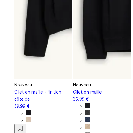
Nouveau
Nouveau
Gilet en maille - finition
Gilet en maille
côtelée
35,99 €
39,99 €