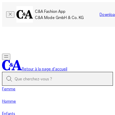
C&A Fashion App
Downloa
C&A Mode GmbH & Co. KG
Seulement pour une courte durée : Les membres cumulent le
double de points!
Se connecter
Retour à la page d’accueil
Femme
Homme
Enfants