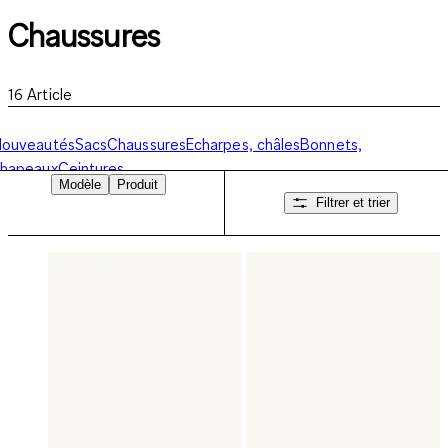
Chaussures
16
Article
Nouveautés
Sacs
Chaussures
Echarpes, châles
Bonnets,
chapeaux
Ceintures
Modèle
Produit
Filtrer et trier