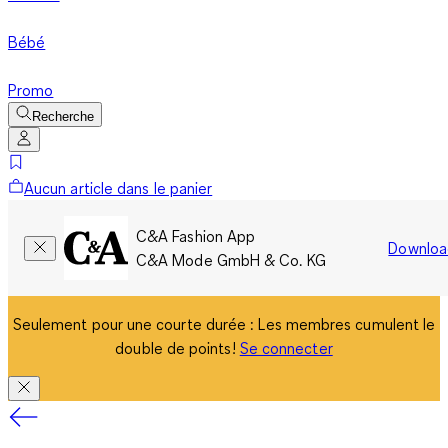
Bébé
Promo
Recherche
Aucun article dans le panier
C&A Fashion App
Downloa
C&A Mode GmbH & Co. KG
Seulement pour une courte durée : Les membres cumulent le
double de points!
Se connecter