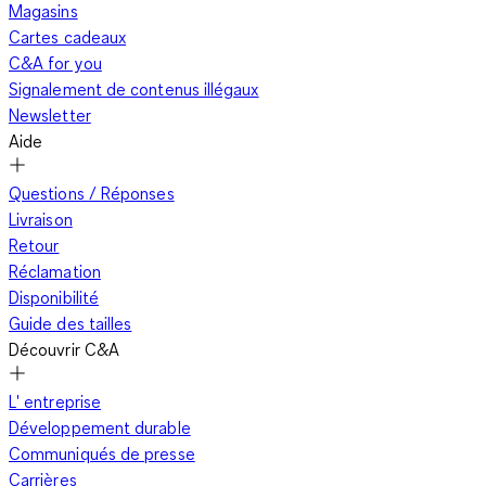
Magasins
optimal, tandis que les semelles en caoutchouc offrent une
Cartes cadeaux
excellente adhérence sur sol humide. Nous proposons
C&A for you
également des modèles en cuir véritable qui demandent un
Signalement de contenus illégaux
entretien adapté afin de conserver leur bel aspect au fil du
Newsletter
temps.
Aide
Questions / Réponses
Ballerines ou escarpins ? À chacune son style
Livraison
Retour
Réclamation
Disponibilité
Escarpins et ballerines apportent une touche d’élégance à
Guide des tailles
toutes vos tenues. Notre collection d’escarpins couvre tous
Découvrir C&A
les styles, avec des modèles accessibles qui vous permettent
de varier selon les occasions. Les talons hauts sont parfaits
L' entreprise
pour une soirée, tandis que des escarpins à talons moyens
Développement durable
conviennent davantage au bureau ou aux rendez-vous
Communiqués de presse
professionnels. Les modèles à talons compensés ou plus épais
Carrières