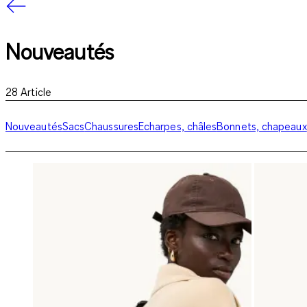
Nouveautés
28
Article
Nouveautés
Sacs
Chaussures
Echarpes, châles
Bonnets, chapeaux