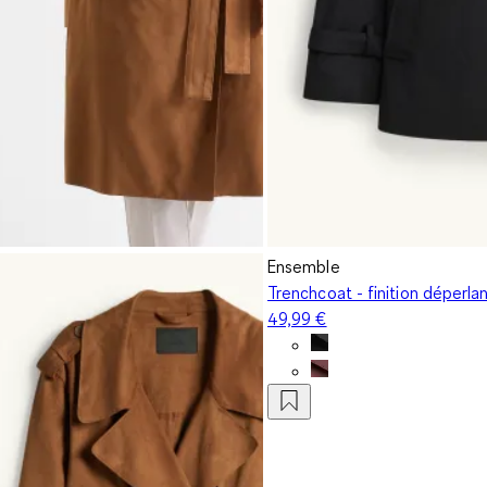
Ensemble
Trenchcoat - finition déperla
49,99 €