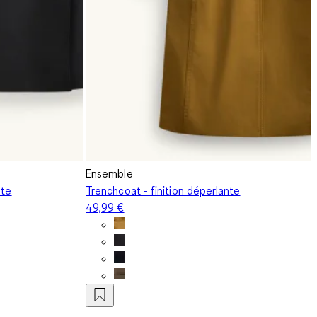
Ensemble
nte
Trenchcoat - finition déperlante
49,99 €