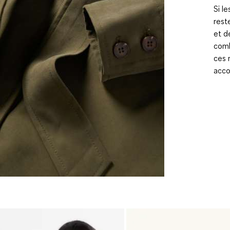
Si l
rest
et d
comb
ces 
acco