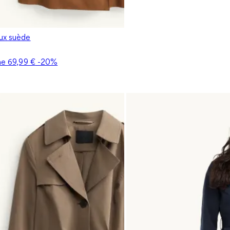
aux suède
ine
69,99 €
-20%