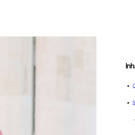
Inh
O
S