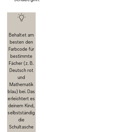
Behaltet am
besten den
Farbcode für
bestimmte
Fächer (z. B.
Deutsch rot
und
Mathematik
blau) bei. Das
erleichtert es
deinem Kind,
selbstständig
die
Schultasche