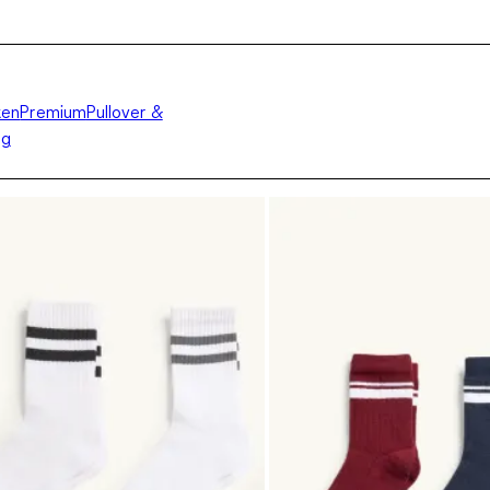
ken
Premium
Pullover &
ng