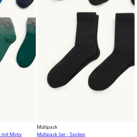
Multipack
n mit Motiv
Multipack 5er - Socken