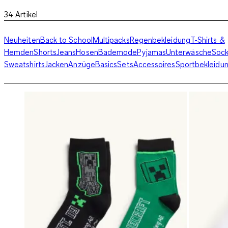
34
Artikel
Neuheiten
Back to School
Multipacks
Regenbekleidung
T-Shirts &
Hemden
Shorts
Jeans
Hosen
Bademode
Pyjamas
Unterwäsche
Soc
Sweatshirts
Jacken
Anzüge
Basics
Sets
Accessoires
Sportbekleidu