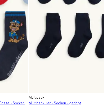
Multipack
 Chase - Socken
Multipack 7er - Socken - gerippt