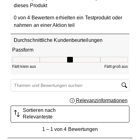
dieses Produkt
0 von 4 Bewertern erhielten ein Testprodukt oder
nahmen an einer Aktion teil
Durchschnittliche Kundenbeurteilungen
Passform
Passform, 3 von 5, wobei 1 gleich Fällt klein aus ist und 5
Fällt klein aus
Fällt groß aus
Suchthemen und Bewertungen Suchregion
Relevanzinformationen
Zeigt 
Sortieren nach
Relevanteste
1
1
–
1 von 4
Bewertungen
bis