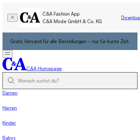
C&A Fashion App
Downloa
C&A Mode GmbH & Co. KG
Gratis Versand für alle Bestellungen – nur für kurze Zeit.
C&A Homepage
Damen
Herren
Kinder
Babys