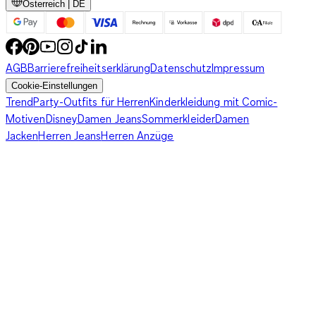
Österreich | DE
AGB
Barrierefreiheitserklärung
Datenschutz
Impressum
Cookie-Einstellungen
Trend
Party-Outfits für Herren
Kinderkleidung mit Comic-
Motiven
Disney
Damen Jeans
Sommerkleider
Damen
Jacken
Herren Jeans
Herren Anzüge