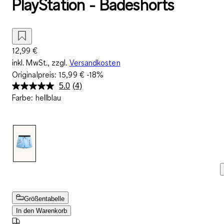
PlayStation - Badeshorts
12,99 €
inkl. MwSt., zzgl.
Versandkosten
Originalpreis:
15,99 €
-18%
5.0
(4)
4
Farbe
:
hellblau
Bewertungen
lesen.
Link
auf
derselben
Seite.
Größentabelle
In den Warenkorb