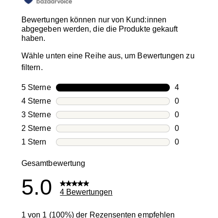
Bewertungen können nur von Kund:innen
abgegeben werden, die die Produkte gekauft
haben.
Wähle unten eine Reihe aus, um Bewertungen zu
filtern.
5 Sterne
Sterne
4
4 Bewertung
4 Sterne
Sterne
0
0 Bewertung
3 Sterne
Sterne
0
0 Bewertung
2 Sterne
Sterne
0
0 Bewertung
1 Stern
Sterne
0
0 Bewertung
Gesamtbewertung
5.0
4 Bewertungen
1 von 1 (100%) der Rezensenten empfehlen