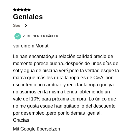
1
von
5 von 5 Sternen.
4
Geniales
Bewertungen.
Scc
VERIFIZIERTER KÄUFER
vor einem Monat
Le han encantado,su relación calidad precio de
momento parece buena..después de unos días de
sol y agua de piscina veré,pero la verdad esque la
marca que más les dura la ropa es de C&A ,por
eso intento no cambiar ,y reciclar la ropa que ya
no usamos en la misma tienda ,obteniendo un
vale del 10% para próxima compra. Lo único que
no me gusta esque han quitado lo del descuento
por desempleo..pero por lo demás ,genial,
Gracias!
Mit Google übersetzen