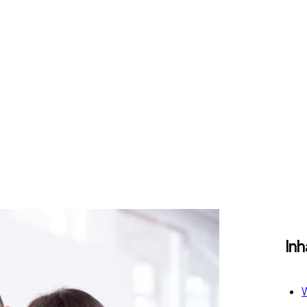
Inh
W