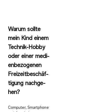
War­um soll­te
mein Kind ei­nem
Tech­nik-Hob­by
oder ei­ner me­di­
en­be­zo­ge­nen
Frei­zeit­be­schäf­
ti­gung nach­ge­
hen?
Computer, Smartphone