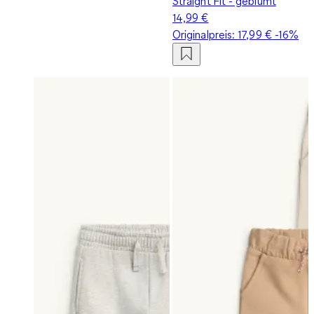
Straight Fit - geblümt
14,99 €
Originalpreis:
17,99 €
-16%