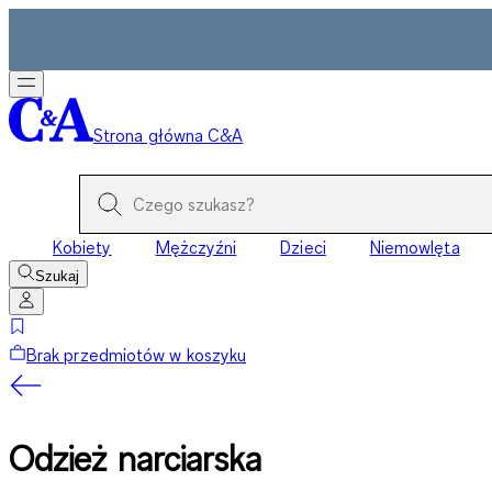
Strona główna C&A
Kobiety
Mężczyźni
Dzieci
Niemowlęta
Szukaj
Brak przedmiotów w koszyku
Odzież narciarska