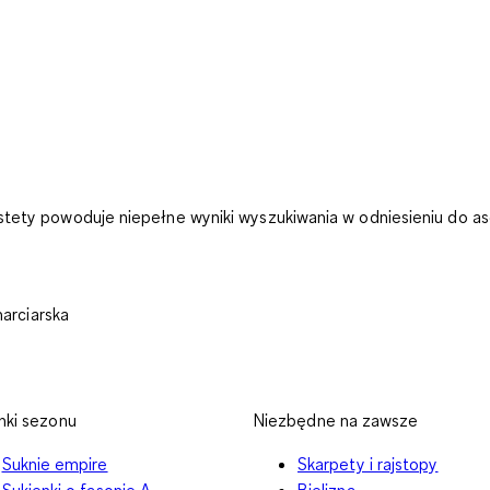
stety powoduje niepełne wyniki wyszukiwania w odniesieniu do 
arciarska
nki sezonu
Niezbędne na zawsze
Suknie empire
Skarpety i rajstopy
Sukienki o fasonie A
Bielizna