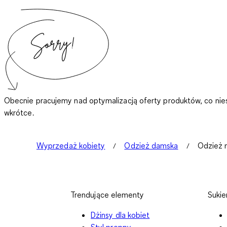
Obecnie pracujemy nad optymalizacją oferty produktów, co nie
wkrótce.
Wyprzedaż kobiety
Odzież damska
Odzież n
Trendujące elementy
Sukie
Dżinsy dla kobiet
Styl preppy