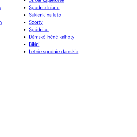
a
Spodnie lniane
Sukienki na lato
m
Szorty
Spódnice
Dámské lněné kalhoty
Bikini
Letnie spodnie damskie