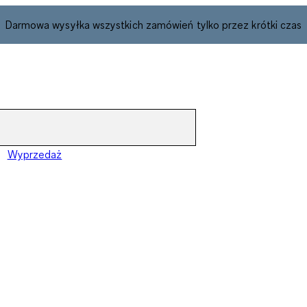
Darmowa wysyłka wszystkich zamówień tylko przez krótki czas
Wyprzedaż