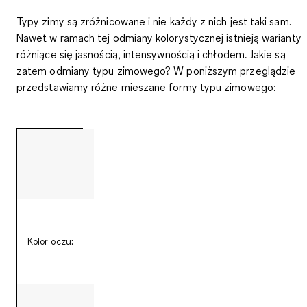
Typy zimy są zróżnicowane i nie każdy z nich jest taki sam.
Nawet w ramach tej odmiany kolorystycznej istnieją warianty
różniące się jasnością, intensywnością i chłodem
. Jakie są
zatem odmiany typu zimowego? W poniższym przeglądzie
przedstawiamy różne mieszane formy typu zimowego:
Typ urody chłodna zima
T
(Cool Winter)
Niebieski, niebiesko-szary,
Ci
Kolor oczu:
szaro-zielony,
ciemnobrązowy