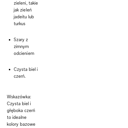
zieleni
, takie
jak zieleń
jadeitu lub
turkus
Szary z
zimnym
odcieniem
Czysta biel i
czerń.
Wskazówka:
Czysta biel i
głęboka czerń
to idealne
kolory bazowe