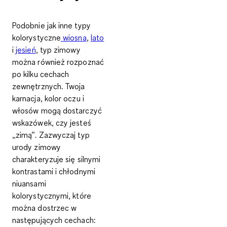
Podobnie jak inne typy
kolorystyczne
wiosna
,
lato
i
jesień
, typ zimowy
można również rozpoznać
po kilku cechach
zewnętrznych. Twoja
karnacja, kolor oczu i
włosów
mogą dostarczyć
wskazówek, czy jesteś
„zimą”. Zazwyczaj typ
urody zimowy
charakteryzuje się
silnymi
kontrastami i chłodnymi
niuansami
kolorystycznymi,
które
można dostrzec w
następujących cechach: