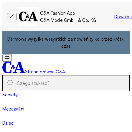
C&A Fashion App
Downloa
C&A Mode GmbH & Co. KG
Darmowa wysyłka wszystkich zamówień tylko przez krótki
czas
Strona główna C&A
Kobiety
Mężczyźni
Dzieci