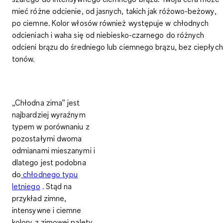
mieć różne odcienie, od jasnych, takich jak różowo-beżowy,
po ciemne. Kolor włosów również występuje w chłodnych
odcieniach i waha się od niebiesko-czarnego do różnych
odcieni brązu do średniego lub ciemnego brązu, bez ciepłych
tonów.
„Chłodna zima” jest
najbardziej wyraźnym
typem
w porównaniu z
pozostałymi dwoma
odmianami mieszanymi i
dlatego jest podobna
do
chłodnego typu
letniego
. Stąd na
przykład
zimne,
intensywne i ciemne
kolory
z zimowej palety