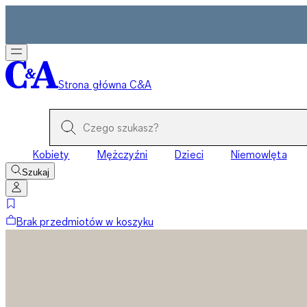
Strona główna C&A
Kobiety
Mężczyźni
Dzieci
Niemowlęta
Szukaj
Brak przedmiotów w koszyku