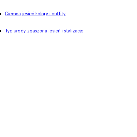
Ciemna jesień kolory i outfity
Typ urody zgaszona jesień i stylizacje