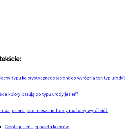
ekście:
echy typu kolorystycznego jesieni: co wyróżnia ten typ urody?
akie kolory pasują do typu urody jesień?
roda jesieni: jakie mieszane formy możemy wyróżnić?
Ciepła jesień i jej paleta kolorów