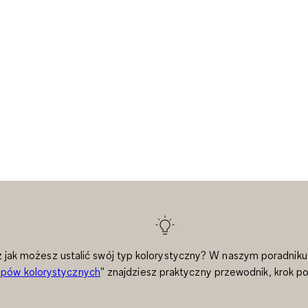
 jak możesz ustalić swój typ kolorystyczny? W naszym poradniku
ypów kolorystycznych
" znajdziesz praktyczny przewodnik, krok po