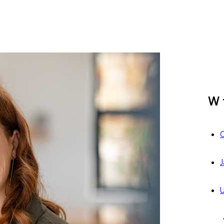
W t
C
J
U