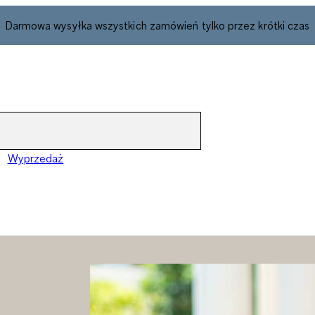
Darmowa wysyłka wszystkich zamówień tylko przez krótki czas
Wyprzedaż