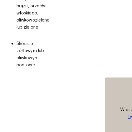
brązu, orzecha
włoskiego,
oliwkowozielone
lub zielone
Skóra
: o
żółtawym lub
oliwkowym
podtonie.
Wiesz
t