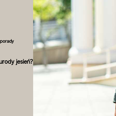
i porady
urody jesień?