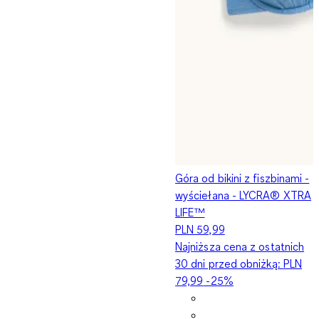
Góra od bikini z fiszbinami -
wyściełana - LYCRA® XTRA
LIFE™
PLN 59,99
Najniższa cena z ostatnich
30 dni przed obniżką:
PLN
79,99
-25%