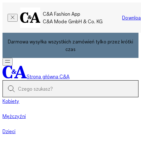
C&A Fashion App
Downloa
C&A Mode GmbH & Co. KG
Darmowa wysyłka wszystkich zamówień tylko przez krótki
czas
Strona główna C&A
Kobiety
Mężczyźni
Dzieci