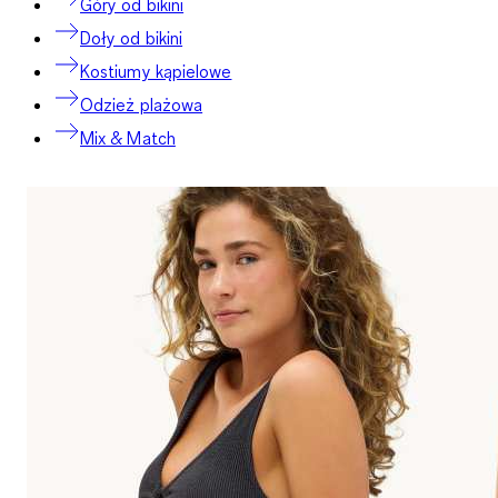
Góry od bikini
Doły od bikini
Kostiumy kąpielowe
Odzież plażowa
Mix & Match