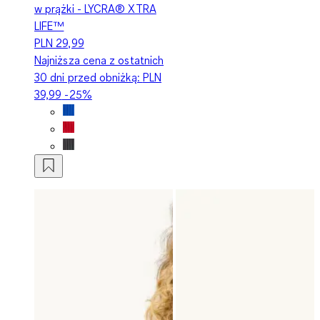
w prążki - LYCRA® XTRA
LIFE™
PLN 29,99
Najniższa cena z ostatnich
30 dni przed obniżką:
PLN
39,99
-25%