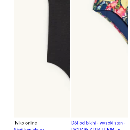
Tylko online
Dół od bikini - wysoki stan -
Strój kąpielowy -
LYCRA® XTRA LIFE™ - w