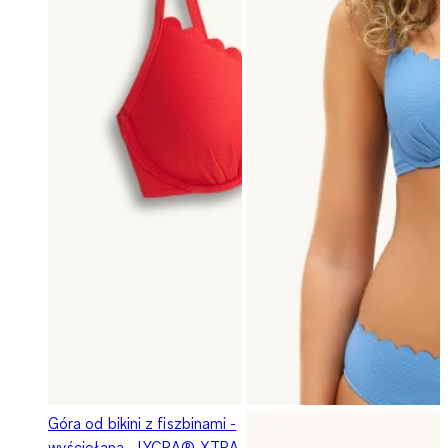
Góra od bikini z fiszbinami -
wyściełana - LYCRA® XTRA