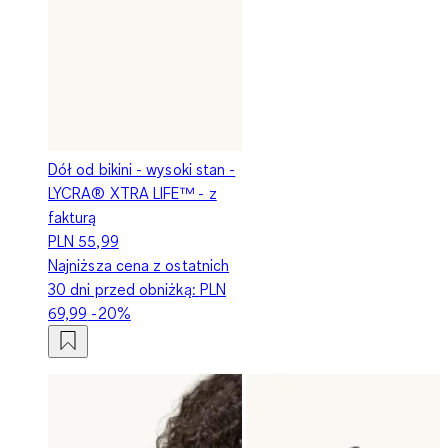
Dół od bikini - wysoki stan -
LYCRA® XTRA LIFE™ - z
fakturą
PLN 55,99
Najniższa cena z ostatnich
30 dni przed obniżką:
PLN
69,99
-20%