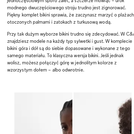
jednoczęściowym sporo zalet, a szczerze mówiąc – urok
modnego dwuczęściowego stroju trudno jest zignorować.
Piękny komplet bikini sprawia, że zaczynasz marzyć o plażach
otoczonych palmami i zatokach z turkusową wodą.
Przy tak dużym wyborze bikini trudno się zdecydować. W C&
znajdziesz modele na każdy typ sylwetki i gust. W komplecie
bikini góra i dół są do siebie dopasowane i wykonane z tego
samego materiału. To klasyczna wersja bikini. Jeśli jednak
wolisz, możesz połączyć górę w jednolitym kolorze z
wzorzystym dołem – albo odwrotnie.