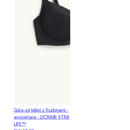
Góra od bikini z fiszbinami -
wyściełana - LYCRA® XTRA
LIFE™