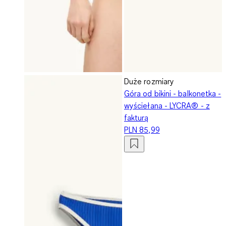
Duże rozmiary
Góra od bikini - balkonetka -
wyściełana - LYCRA® - z
fakturą
PLN 85,99