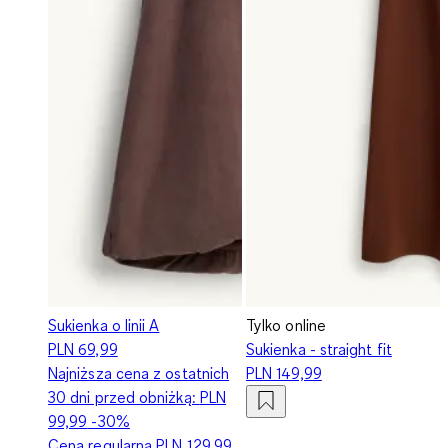
Sukienka o linii A
Tylko online
PLN 69,99
Sukienka - straight fit
Najniższa cena z ostatnich
PLN 149,99
30 dni przed obniżką:
PLN
99,99
-30%
Cena regularna
PLN 129,99