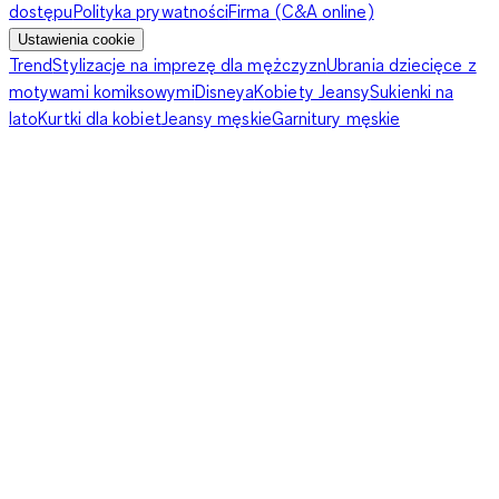
dostępu
Polityka prywatności
Firma (C&A online)
Ustawienia cookie
Trend
Stylizacje na imprezę dla mężczyzn
Ubrania dziecięce z
motywami komiksowymi
Disneya
Kobiety Jeansy
Sukienki na
lato
Kurtki dla kobiet
Jeansy męskie
Garnitury męskie