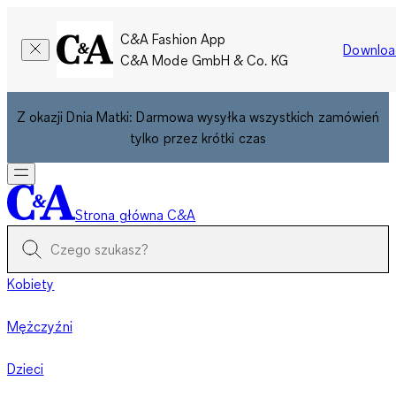
C&A Fashion App
Downloa
C&A Mode GmbH & Co. KG
Z okazji Dnia Matki: Darmowa wysyłka wszystkich zamówień
tylko przez krótki czas
Strona główna C&A
Kobiety
Mężczyźni
Dzieci