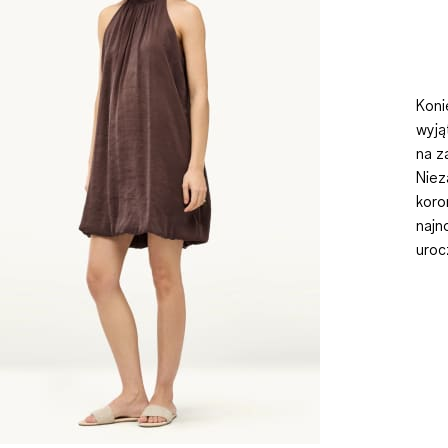
Koni
wyją
na z
Niez
koro
najn
uroc