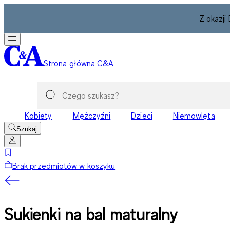
Z okazji
Strona główna C&A
Kobiety
Mężczyźni
Dzieci
Niemowlęta
Szukaj
Brak przedmiotów w koszyku
Sukienki na bal maturalny