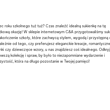
ec roku szkolnego tuż tuż? Czas znaleźć idealną sukienkę na tę
tkową okazję! W sklepie internetowym C&A przygotowaliśmy
suk
akończenie szkoły
, które zachwycą stylem, wygodą i przystępną 
ależnie od tego, czy preferujesz eleganckie kreacje, romantyczn
nki czy dziewczęce wzory, u nas znajdziesz coś idealnego. Odkry
owszą kolekcję i spraw, by było to niezapomniane wydarzenie i
zystość, która na długo pozostanie w Twojej pamięci!