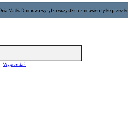
 Dnia Matki: Darmowa wysyłka wszystkich zamówień tylko przez kr
Wyprzedaż