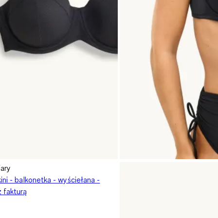
ary
ini - balkonetka - wyściełana -
 fakturą