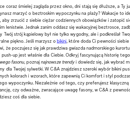
ce coraz śmielej zagląda przez okno, dni stają się dłuższe, a Ty j
ynasz marzyć o beztroskim wypoczynku na plaży? Wakacje to id
, aby zrzucić z siebie ciężar codziennych obowiązków i zatopić si
im lenistwie. Jednak zanim oddasz się wakacyjnej beztrosce, zad
by Twój strój kąpielowy był nie tylko wygodny, ale i podkreślał Two
ralne piękno. Jeśli marzysz o
bikini
, które doda Ci pewności siebie 
wi, że poczujesz się jak prawdziwa gwiazda nadmorskiego kurortu
ni push-up
jest właśnie dla Ciebie. Odkryj fascynującą historię tego
owego fasonu
, poznaj
najnowsze trendy
i dowiedz się, jak wybrać 
lny dla Twojej sylwetki. W C&A znajdziesz szeroki wybór bikini pu
ych kolorach i wzorach, które zapewnią Ci komfort i styl podcza
iego wypoczynku. Niezależnie od tego, czy preferujesz klasyczną
ancję, czy odważne, zwracające uwagę fasony, w C&A z pewnośc
dziesz coś dla siebie.