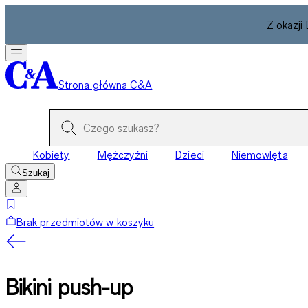
Z okazji
Strona główna C&A
Kobiety
Mężczyźni
Dzieci
Niemowlęta
Szukaj
Brak przedmiotów w koszyku
Bikini push-up