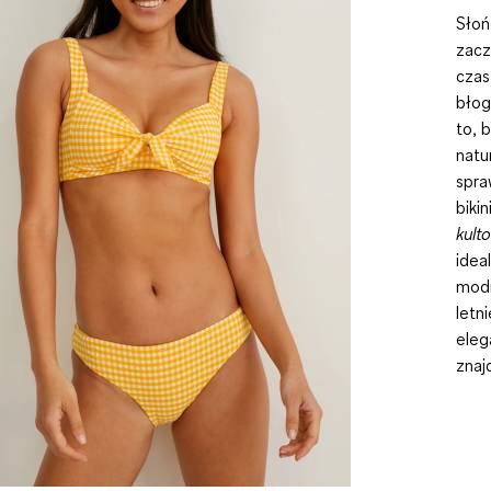
Słoń
zacz
czas
błog
to, 
natu
spra
biki
kult
idea
modn
letn
eleg
znaj