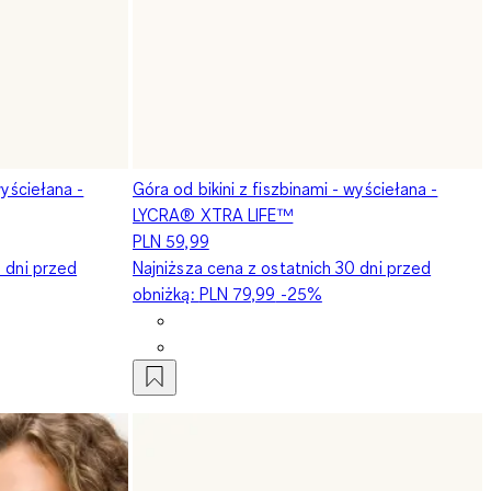
wyściełana -
Góra od bikini z fiszbinami - wyściełana -
LYCRA® XTRA LIFE™
PLN 59,99
0 dni przed
Najniższa cena z ostatnich 30 dni przed
obniżką:
PLN 79,99
-25%