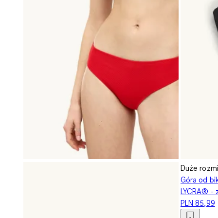
Duże rozmi
Góra od bik
LYCRA® - z
PLN 85,99