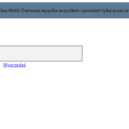
 Dnia Matki: Darmowa wysyłka wszystkich zamówień tylko przez kr
Wyprzedaż