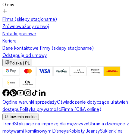
O nas
Firma (sklepy stacjonarne)
Zrównoważony rozwój
Notatki prasowe
Kariera
Dane kontaktowe firmy (sklepy stacjonarne)
Odstępuję od umowy
Polska | PL
Ogólne warunki sprzedaży
Oświadczenie dotyczące ułatwień
dostępu
Polityka prywatności
Firma (C&A online)
Ustawienia cookie
Trend
Stylizacje na imprezę dla mężczyzn
Ubrania dziecięce z
motywami komiksowymi
Disneya
Kobiety Jeansy
Sukienki na