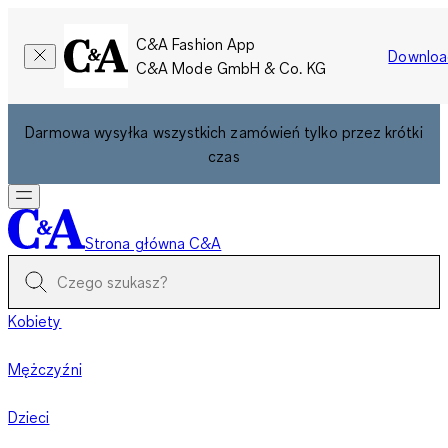
C&A Fashion App
Downloa
C&A Mode GmbH & Co. KG
Darmowa wysyłka wszystkich zamówień tylko przez krótki
czas
Strona główna C&A
Kobiety
Mężczyźni
Dzieci