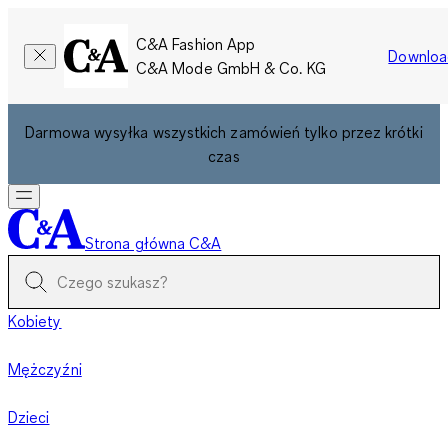
C&A Fashion App
Downloa
C&A Mode GmbH & Co. KG
Darmowa wysyłka wszystkich zamówień tylko przez krótki
czas
Strona główna C&A
Kobiety
Mężczyźni
Dzieci