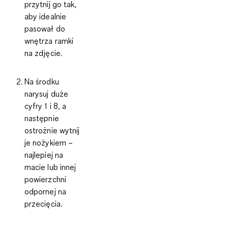
przytnij go tak,
aby idealnie
pasował do
wnętrza ramki
na zdjęcie.
Na środku
narysuj duże
cyfry 1 i 8, a
następnie
ostrożnie wytnij
je nożykiem –
najlepiej na
macie lub innej
powierzchni
odpornej na
przecięcia.