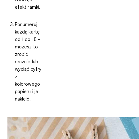
efekt ramki.
Ponumeruj
każdą kartę
od 1 do 18 –
możesz to
zrobić
ręcznie lub
wyciąć cyfry
z
kolorowego
papieru i je
nakleić.