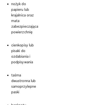
nożyk do
papieru lub
krajalnica oraz
mata
zabezpieczająca
powierzchnię
cienkopisy lub
pisaki do
ozdabiania i
podpisywania
taśma
dwustronna lub
samoprzylepne
paski
banknoty