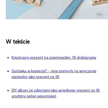
W tekście
Kreatywny prezent na osiemnastkę: 18 drobiazgów
Gotówka w kopercie? – inne pomysły na wręczenie
pieniędzy jako prezent na 18.
DIY album ze zdjęciami jako wyjątkowy prezent na 18.
urodziny pełen wspomnień