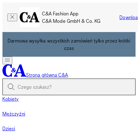
C&A Fashion App
Downloa
C&A Mode GmbH & Co. KG
Darmowa wysyłka wszystkich zamówień tylko przez krótki
czas
Strona główna C&A
Kobiety
Mężczyźni
Dzieci