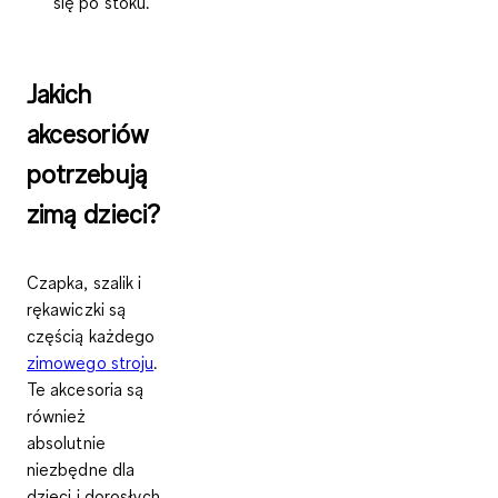
się po stoku.
Jakich
akcesoriów
potrzebują
zimą dzieci?
Czapka, szalik i
rękawiczki są
częścią każdego
zimowego stroju
.
Te akcesoria są
również
absolutnie
niezbędne dla
dzieci i dorosłych