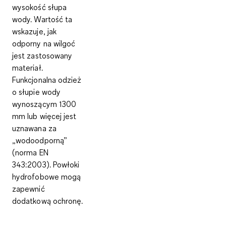
wysokość słupa
wody. Wartość ta
wskazuje, jak
odporny na wilgoć
jest zastosowany
materiał.
Funkcjonalna odzież
o słupie wody
wynoszącym
1300
mm
lub więcej
jest
uznawana za
„wodoodporną”
(norma EN
343:2003). Powłoki
hydrofobowe mogą
zapewnić
dodatkową ochronę.