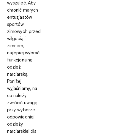
wyszaleć. Aby
chronić małych
entuzjastów
sportów
zimowych przed
wilgocią i
zimnem,
najlepiej wybrać
funkcjonalną
odzież
narciarską.
Poniżej
wyjaśniamy, na
co należy
zwrócić uwagę
przy wyborze
odpowiedniej
odzieży
narciarskiej dla