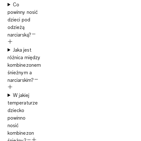
Co
powinny nosić
dzieci pod
odzieżą
narciarską?
Jaka jest
różnica między
kombinezonem
śnieżnym a
narciarskim?
W jakiej
temperaturze
dziecko
powinno
nosić
kombinezon
śnieżny?