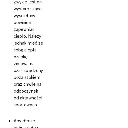
Zwykle jest on
wystarczająco
wyściełany i
powinien
zapewniać
ciepło. Należy
jednak mieć ze
sobą ciepłą
czapkę
zimową na
czas spędzony
poza stokiem
oraz chwile na
odpoczynek
od aktywności
sportowych.
Aby dłonie
były ciepłe i