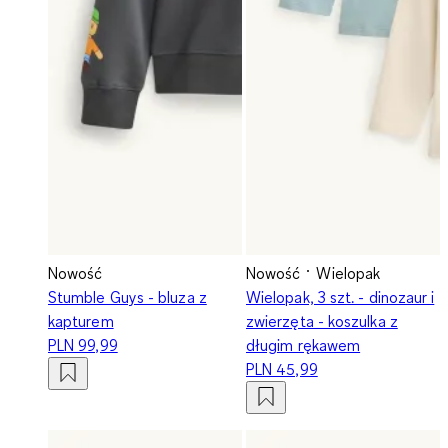
Nowość
Nowość
Wielopak
Stumble Guys - bluza z
Wielopak, 3 szt. - dinozaur i
kapturem
zwierzęta - koszulka z
PLN 99,99
długim rękawem
PLN 45,99