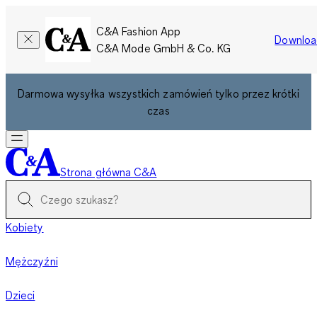
C&A Fashion App
Downloa
C&A Mode GmbH & Co. KG
Darmowa wysyłka wszystkich zamówień tylko przez krótki
czas
Strona główna C&A
Kobiety
Mężczyźni
Dzieci