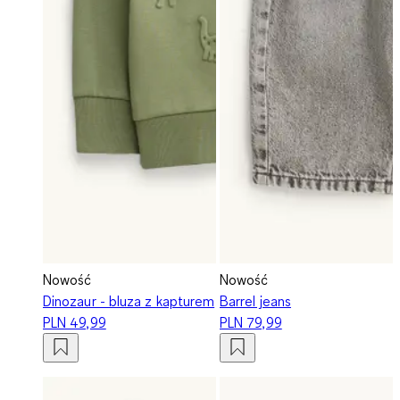
Nowość
Nowość
Dinozaur - bluza z kapturem
Barrel jeans
PLN 49,99
PLN 79,99