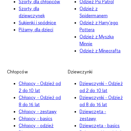
Szorty dla chłopców
Odzież Psi Patrol
Szorty dla
Odzież z
dziewczynek
Spidermanem
Sukienki i spódnice
Odzież z Harry'ego
Piżamy dla dzieci
Pottera
Odzież z Myszką
Minnie
Odzież z Minecrafta
Chłopców
Dziewczynki
Chłopcy - Odzież od
Dziewczynki - Odzież
2 do 10 lat
od 2 do 10 lat
Chłopcy - Odzież od
Dziewczynki - Odzież
8 do 16 lat
od 8 do 16 lat
Chłopcy - zestawy
Dziewczęta -
Chłopcy - basics
zestawy
Chłopcy - odzież
Dziewczęta - basics