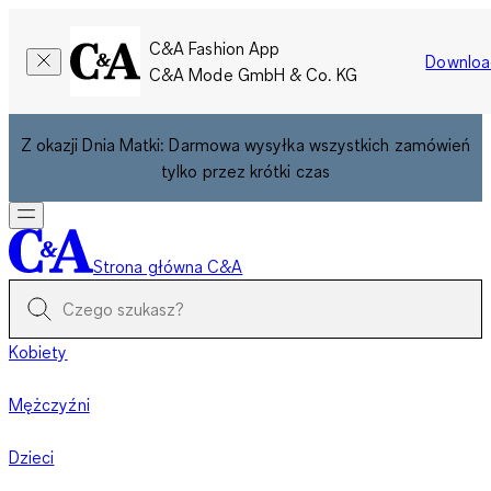
C&A Fashion App
Downloa
C&A Mode GmbH & Co. KG
Z okazji Dnia Matki: Darmowa wysyłka wszystkich zamówień
tylko przez krótki czas
Strona główna C&A
Kobiety
Mężczyźni
Dzieci