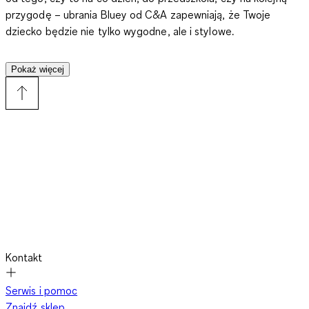
przygodę – ubrania Bluey od C&A zapewniają, że Twoje
dziecko będzie nie tylko wygodne, ale i stylowe.
Pokaż więcej
Ubrania Bluey dla dzieci – więcej niż tylko praktyczna
odzież
Ubrania Bluey dla dzieci to coś więcej niż tylko funkcjonalne
ubrania. To sposób, by na żywo przeżyć spotkanie z
ulubionymi bohaterami z serialu. Zabawne wzory i radosne
kolory przenoszą świat Bluey bezpośrednio do życia Twojego
dziecka. Dzięki temu ubieranie się staje się wyjątkowym
momentem dnia, idealnym do zabawy, szaleństw i odkrywania
Kontakt
świata.
Serwis i pomoc
Znajdź sklep