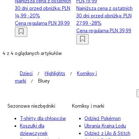
Najniższa cena z ostatnich
PLN 19,99
30 dni przed obniżką:
PLN
Najniższa cena z ostatnich
14,99
-20%
30 dni przed obniżką:
PLN
Cena regularna
PLN 39,99
27,99
-28%
Cena regularna
PLN 39,99
4 z 4 oglądanych artykułów
Dzieci
Highlights
Komiksy i
marki
Bluey
Sezonowe niezbędniki
Komiksy i marki
T-shirty dla chłopców
Odzież Pokémon
Koszulki dla
Ubrania Kraina Lodu
dziewczynek
Odzież z Lilo & Stitch