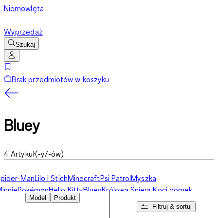
Niemowlęta
Wyprzedaż
Szukaj
Brak przedmiotów w koszyku
Bluey
4
Artykuł(-y/-ów)
pider-Man
Lilo i Stich
Minecraft
Psi Patrol
Myszka
innie
Pokémon
Hello Kitty
Bluey
Królowa Śniegu
Koci domek
Model
Produkt
abi
Świat gier
Inne postacie
Filtruj & sortuj