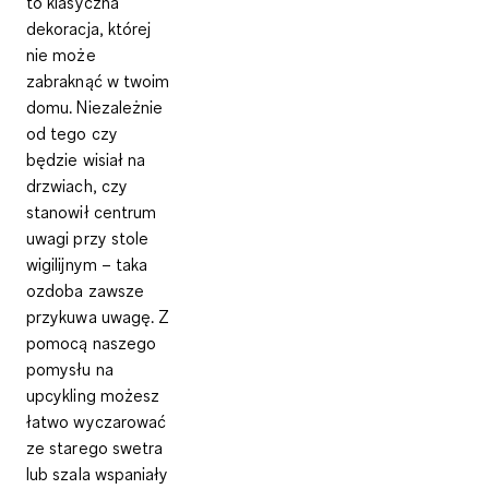
to klasyczna
dekoracja, której
nie może
zabraknąć w twoim
domu. Niezależnie
od tego czy
będzie wisiał na
drzwiach, czy
stanowił centrum
uwagi przy stole
wigilijnym
– taka
ozdoba zawsze
przykuwa uwagę. Z
pomocą naszego
pomysłu na
upcykling możesz
łatwo wyczarować
ze starego swetra
lub szala
wspaniały