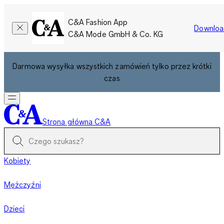
C&A Fashion App
Downloa
C&A Mode GmbH & Co. KG
Darmowa wysyłka wszystkich zamówień tylko przez krótki
czas
Strona główna C&A
Kobiety
Mężczyźni
Dzieci