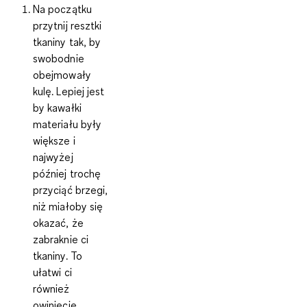
Na początku
przytnij resztki
tkaniny tak, by
swobodnie
obejmowały
kulę. Lepiej jest
by
kawałki
materiału były
większe
i
najwyżej
później trochę
przyciąć brzegi,
niż miałoby się
okazać, że
zabraknie ci
tkaniny. To
ułatwi ci
również
owinięcie