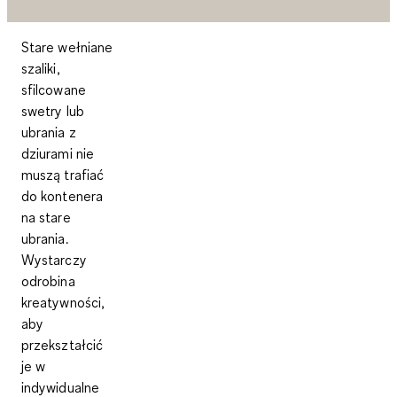
Stare wełniane
szaliki,
sfilcowane
swetry lub
ubrania z
dziurami nie
muszą trafiać
do kontenera
na stare
ubrania.
Wystarczy
odrobina
kreatywności,
aby
przekształcić
je w
indywidualne