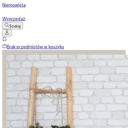
Niemowlęta
Wyprzedaż
Szukaj
Brak przedmiotów w koszyku