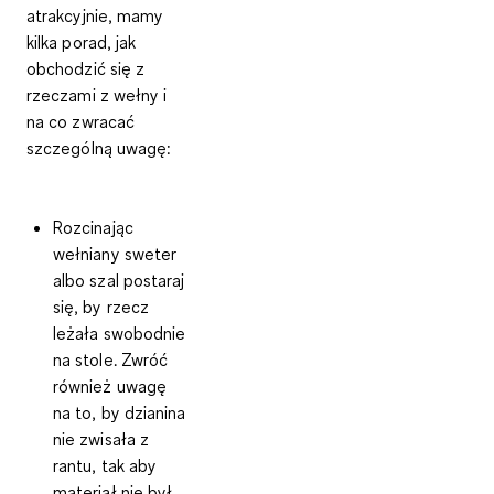
atrakcyjnie, mamy
kilka porad, jak
obchodzić się z
rzeczami z wełny
i
na co zwracać
szczególną uwagę:
Rozcinając
wełniany sweter
albo szal postaraj
się, by rzecz
leżała swobodnie
na stole. Zwróć
również uwagę
na to, by dzianina
nie zwisała z
rantu, tak aby
materiał nie był