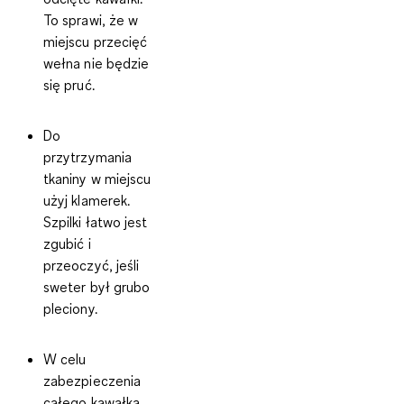
To sprawi, że w
miejscu przecięć
wełna nie będzie
się pruć.
Do
przytrzymania
tkaniny w miejscu
użyj klamerek.
Szpilki łatwo jest
zgubić i
przeoczyć, jeśli
sweter był grubo
pleciony.
W celu
zabezpieczenia
całego kawałka