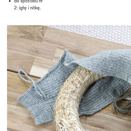
do sposobu nr
2: igłę i nitkę.