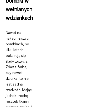
bombki w
wełnianych
wdziankach
Nawet na
najładniejszych
bombkach, po
kilku latach
pokazują się
ślady zużycia.
Zdarta farba,
czy nawet
dziurka, to nie
jest żadna
rzadkość. Mając
jednak trochę
resztek tkanin
możesz zmienić