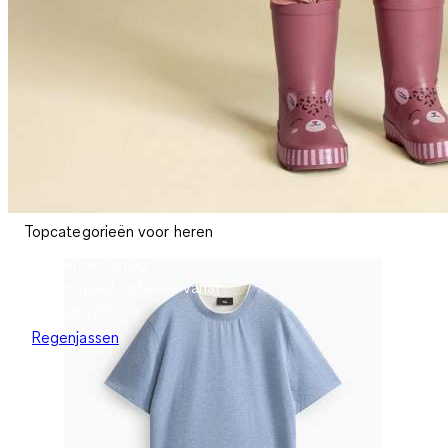
Topcategorieën voor heren
Winterbestendig
Buitenspeel-collectie vanaf
99
€17.99
€
17
Regenjassen