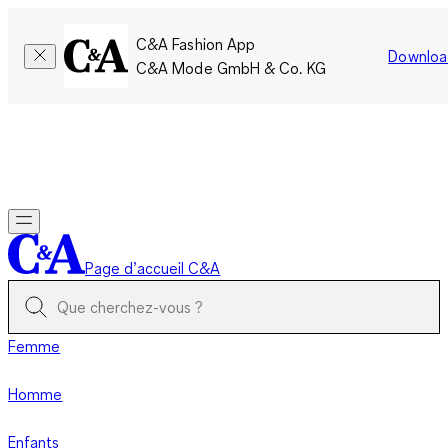
C&A Fashion App
Downloa
C&A Mode GmbH & Co. KG
Seulement pour une courte durée : Les membres cumulent le
double de points!
Se connecter
Page d’accueil C&A
Femme
Homme
Enfants