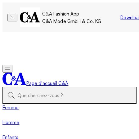
C&A Fashion App
Downloa
C&A Mode GmbH & Co. KG
Seulement pour une courte durée : Les membres cumulent le
double de points!
Se connecter
Page d’accueil C&A
Femme
Homme
Enfants