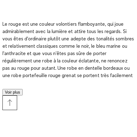
Le rouge est une couleur volontiers flamboyante, qui joue
admirablement avec la lumière et attire tous les regards. Si
vous êtes d'ordinaire plutôt une adepte des tonalités sombres
et relativement classiques comme le noir, le bleu marine ou
l'anthracite et que vous n'êtes pas sûre de porter
régulièrement une robe à la couleur éclatante, ne renoncez
pas au rouge pour autant. Une robe en dentelle bordeaux ou
une robe portefeuille rouge grenat se portent très facilement
au quotidien. Si, au contraire, vous rêvez d'un look pétillant à
souhait et respirant la joie de vivre, faites-vous plaisir avec
Voir plus
une robe rouge écarlate, vermillon ou même rouge fluo. Ces
coloris intenses sont souvent mis à l'honneur sur les robes
d'été, unies ou à imprimés, mais aussi sur les robes de soirée.
Difficile en effet d'imaginer plus glamour qu'une longue robe
fourreau au rouge étincelant.