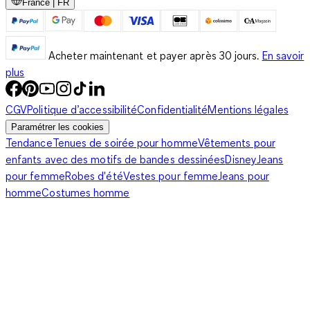
France | FR
de zon en neem een van onze zomerhoeden mee. Wij hebben
zomerhoeden die goed matchen met casual jurken, maar ook
met chique jurken.
Acheter maintenant et payer après 30 jours.
En savoir
plus
Des robes plissées idéales au bureau
CGV
Politique d’accessibilité
Confidentialité
Mentions légales
Paramétrer les cookies
Tendance
Tenues de soirée pour homme
Vêtements pour
enfants avec des motifs de bandes dessinées
Disney
Jeans
Il n'est pas toujours évident de composer une tenue
pour femme
Robes d'été
Vestes pour femme
Jeans pour
professionnelle confortable et irréprochable, dans laquelle on
homme
Costumes homme
se sente vraiment sûre de soi. Pour vous aider dans votre
quête du look professionnel parfait, C&A vous propose toutes
sortes de robes plissées. Elles offrent une coupe ajustée et
elles sont coupées dans des tissus d'une grande douceur.
Lorsque le mercure grimpe, restez bien au frais avec des
robes d'été mi-longues aux jolis effets de plissés sur le
devant. Privilégiez les couleurs claires comme le blanc, l'écru