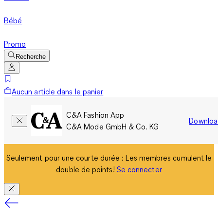
Bébé
Promo
Recherche
Aucun article dans le panier
C&A Fashion App
Downloa
C&A Mode GmbH & Co. KG
Seulement pour une courte durée : Les membres cumulent le
double de points!
Se connecter