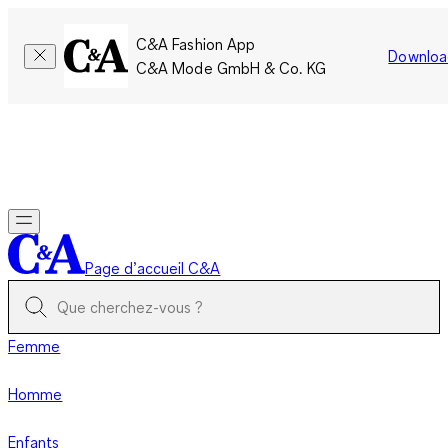
C&A Fashion App
Downloa
C&A Mode GmbH & Co. KG
Seulement pour une courte durée : Les membres cumulent le
double de points!
Se connecter
Page d’accueil C&A
Femme
Homme
Enfants