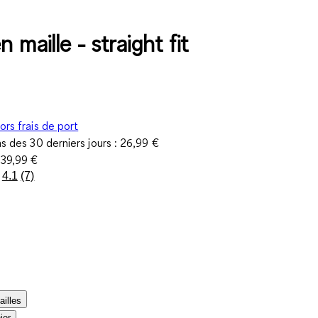
 maille - straight fit
ors frais de port
as des 30 derniers jours :
26,99 €
e
39,99 €
4.1
(7)
Lire
7
avis.
Lien
sur
la
même
page.
ailles
ier