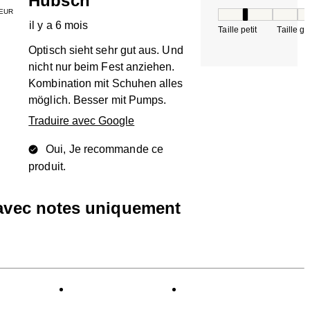
Hübsch
EUR
Taille, 2 sur 5, où 
il y a 6 mois
Taille petit
Taille g
Optisch sieht sehr gut aus. Und
nicht nur beim Fest anziehen.
Kombination mit Schuhen alles
möglich. Besser mit Pumps.
Traduire avec Google
Oui, Je recommande ce
produit.
 avec notes uniquement