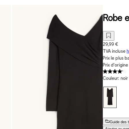
Robe en
29,99 €
TVA incluse
h
Prix le plus b
Prix d‘origin
Couleur
:
noir
Guide des t
Ajouter au pan