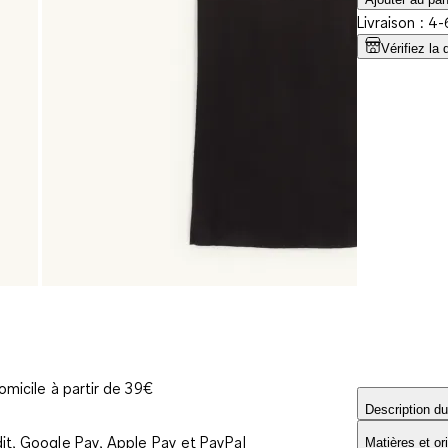
Livraison : 4-
Vérifiez la 
omicile à partir de 39€
Description du
it, Google Pay, Apple Pay et PayPal
Matières et or