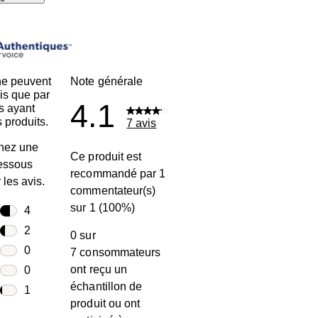
ne peuvent
Note générale
is que par
4.1
s ayant
 produits.
7 avis
nez une
Ce produit est
dessous
recommandé par 1
r les avis.
commentateur(s)
sur 1 (100%)
toiles
4
4 avis avec 5 étoiles.
toiles
2
0 sur
2 avis avec 4 étoiles.
toiles
0
7 consommateurs
0 avis avec 3 étoiles.
ont reçu un
toiles
0
échantillon de
0 avis avec 2 étoiles.
oiles
1
produit ou ont
1 avis avec 1 étoile.