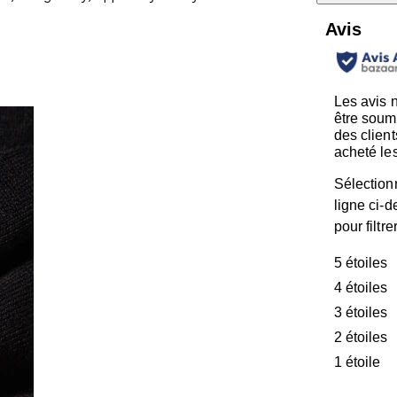
Avis
Les avis 
être soum
des client
acheté les
Sélection
ligne ci-
pour filtre
5 étoiles
é
4 étoiles
é
3 étoiles
é
2 étoiles
é
1 étoile
ét