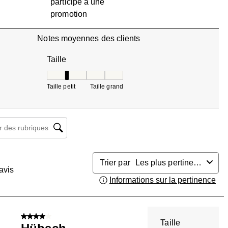
participé à une
promotion
Notes moyennes des clients
Taille
Taille, 2 sur 5, où 1 est égal à Taille petit et 5 est 
Taille petit
Taille grand
herche de sujet et d'avis
Trier par
Les plus pertinents
avis
Informations sur la pertinence
Aff
4 sur 5 étoiles.
Taille