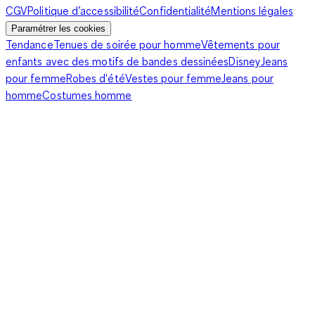
fraîcheur et de féminité, misez sur la robe bustier à smocks.
CGV
Politique d’accessibilité
Confidentialité
Mentions légales
C'est le symbole de l'été par excellence, avec son tissu léger
Paramétrer les cookies
et sa coupe qui dégage les épaules pour profiter du soleil. Elle
Tendance
Tenues de soirée pour homme
Vêtements pour
fait sensation dans des couleurs claires comme le jaune
enfants avec des motifs de bandes dessinées
Disney
Jeans
poussin, le rose pâle et le bleu ciel. Elle est aussi merveilleuse
pour femme
Robes d'été
Vestes pour femme
Jeans pour
en blanc, lorsqu'elle met en valeur un bronzage naissant.
homme
Costumes homme
Si vous partez en vacances au bord de la mer, c'est la tenue à
emporter. Elle vous servira aussi bien à la plage que pour une
soirée à siroter des cocktails. Les smocks peuvent aussi se
faire plus sophistiqués, comme sur une robe à corsage. Ils
occupent alors toute la partie supérieure de la robe et créent
de jolis effets de volume. Pensez-y si vous êtes à la recherche
d'une tenue élégante et confortable pour votre fille, par
exemple pour une grande fête de famille. Enfin, si vous
raffolez de vêtements vintage, essayez donc les robes à
volants parsemées de petites fleurs multicolores ou de pois
noirs et blancs.