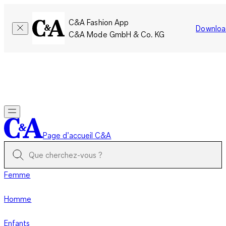
C&A Fashion App
Downloa
C&A Mode GmbH & Co. KG
Seulement pour une courte durée : Les membres cumulent le
double de points!
Se connecter
Page d’accueil C&A
Femme
Homme
Enfants