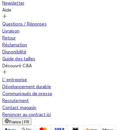
Newsletter
Aide
À l'image de sa sœur la jupe crayon, la robe fourreau se révèle
Questions / Réponses
sophistiquée. Cette robe star des tenues d'affaires et des
Livraison
grandes occasions vous offre la sensation agréable d'avoir une
Retour
allure galbée. Sa capacité à sculpter le corps est
Réclamation
particulièrement indiquée pour exacerber les silhouettes
Disponibilité
filiformes. Les rondes pourront, elles, se tourner vers une
Guide des tailles
interprétation de couleur foncée à l'instar du noir, bleu marine
Découvrir C&A
ou bordeaux. Les décolletés carrés ou ronds représentent
également d'excellentes alternatives qui allongent le buste
L' entreprise
sans mettre l'accent sur les formes. Façon robe moulante, elle
Développement durable
reste la meilleure alliée pour sublimer les morphologies sablier.
Communiqués de presse
Les femmes taillées en V donneront la priorité à une version
Recrutement
longue ou au dessus des genoux de façon à apporter du
Contact magasin
volume à leur bas. Une robe fourreau asymétrique ou à
Renoncer au contract ici
encolure bateau est également à retenir. À l'inverse, les
France | FR
carrures pyramidales opteront pour une déclinaison avec un