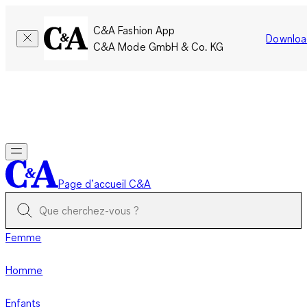
C&A Fashion App
Downloa
C&A Mode GmbH & Co. KG
Seulement pour une courte durée : Les membres cumulent le
double de points!
Se connecter
Page d’accueil C&A
Femme
Homme
Enfants