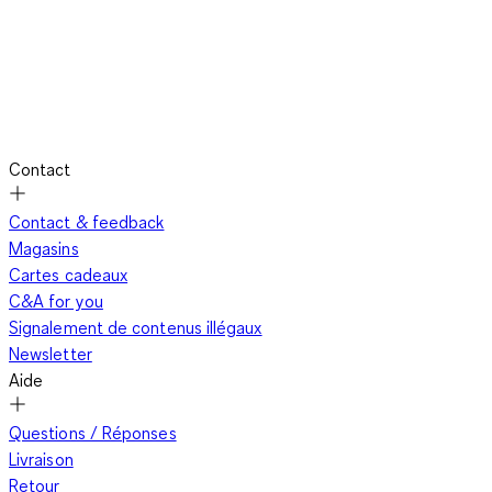
tige disparaissant partiellement sous la jupe, tu peux souvent
te permettre de porter des collants un peu moins épais.
Astuce en plus : porte des sous-vêtements chauds comme un
shorty thermique ou un petit débardeur en laine mérinos.
Invisibles sous les vêtements, ils gardent la chaleur. De grosses
chaussettes dans les bottes ou boots aident également à
Contact
maintenir tout le corps au chaud.
Contact & feedback
Magasins
Il en va de même pour la jupe longue. Si elle est en maille, elle
Cartes cadeaux
réchauffe déjà grâce à sa coupe près du corps. Une jupe
C&A for you
longue et évasée nécessite par contre un collant chaud en
Signalement de contenus illégaux
dessous, pour se protéger du vent et de l’humidité. Les bottes
Newsletter
ajoutent une couche de protection, mais les boots constituent
Aide
une alternative stylée. Tes chevilles sont visibles ? Parfait ! Tu
peux alors miser sur des chaussettes originales. Elles sont à la
Questions / Réponses
mode depuis un moment et apportent une touche tendance à
Livraison
ton look cocooning.
Retour