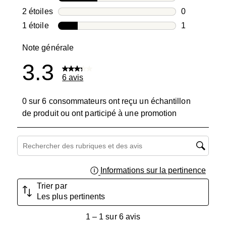
2 avis avec 3
2 étoiles
étoiles
0
0 avis avec 2
1 étoile
étoiles
1
1 avis avec 1
Note générale
3.3
6 avis
0 sur 6 consommateurs ont reçu un échantillon
de produit ou ont participé à une promotion
Zone de recherche de sujet et d'avis
Informations sur la pertinence
Affich
Trier par
Les plus pertinents
1
1
–
1 sur 6
avis
à