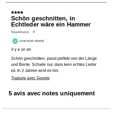
1
sur
4 sur 5 étoiles.
6
Schön geschnitten, in
avis.
Echtleder wäre ein Hammer
haselnuss
ACHETEUR VÉRIFIÉ
il y a un an
Schön geschnitten, passt perfekt von der Länge
und Breite. Schade nur, dass kein echtes Leder
ist. In 2 Jahren wird es hin.
Traduire avec Google
5 avis avec notes uniquement