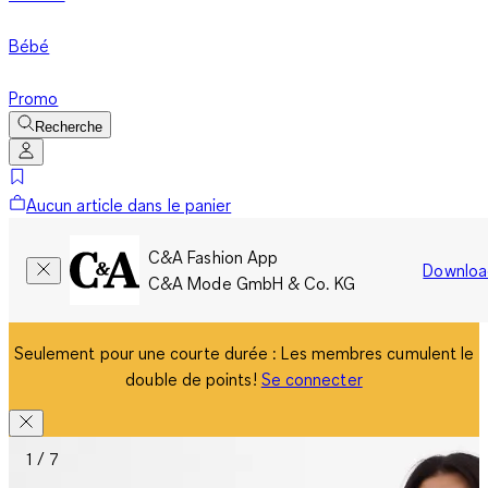
Bébé
Promo
Recherche
Aucun article dans le panier
C&A Fashion App
Downloa
C&A Mode GmbH & Co. KG
Seulement pour une courte durée : Les membres cumulent le
double de points!
Se connecter
1 / 7