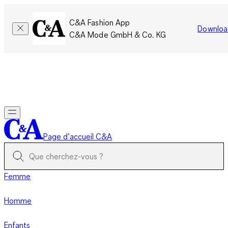
C&A Fashion App
Downloa
C&A Mode GmbH & Co. KG
Seulement pour une courte durée : Les membres cumulent le
double de points!
Se connecter
Page d’accueil C&A
Femme
Homme
Enfants