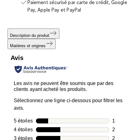
Paiement sécurisé par carte de crédit, Google
Pay, Apple Pay et PayPal
Description du produit
Matières et origines
Avis
Les avis ne peuvent être soumis que par des
clients ayant acheté les produits.
Sélectionnez une ligne ci-dessous pour filtrer les
avis.
5 étoiles
étoiles
1
1 avis avec 5
4 étoiles
étoiles
2
2 avis avec 4
3 étoiles
étoiles
2