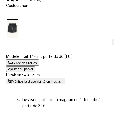
Lire
Couleur
:
noir
6
avis.
Lien
sur
la
même
page.
Modèle : fait 177cm, porte du 36 (EU)
Guide des tailles
Ajouter au panier
Livraison : 4-6 jours
Vérifiez la disponibilité en magasin
Livraison gratuite en magasin ou à domicile à
partir de 39€