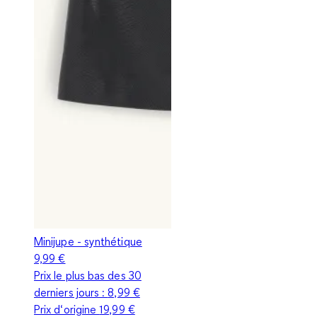
Minijupe - synthétique
9,99 €
Prix le plus bas des 30
derniers jours :
8,99 €
Prix d‘origine
19,99 €