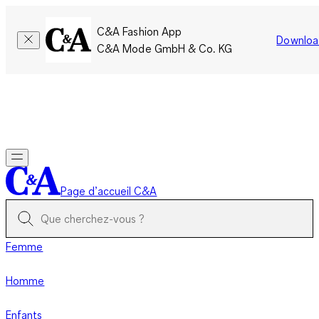
C&A Fashion App
Downloa
C&A Mode GmbH & Co. KG
Seulement pour une courte durée : Les membres cumulent le
double de points!
Se connecter
Page d’accueil C&A
Femme
Homme
Enfants