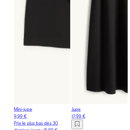
Mini-jupe
Jupe
9,99 €
17,99 €
Prix le plus bas des 30
derniers jours :
8,99 €