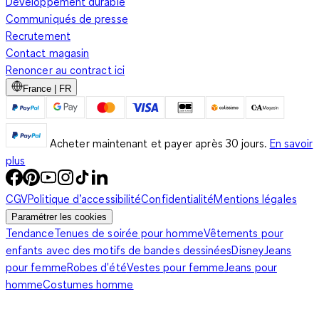
Développement durable
Communiqués de presse
Recrutement
Contact magasin
Renoncer au contract ici
France | FR
Acheter maintenant et payer après 30 jours.
En savoir
plus
CGV
Politique d’accessibilité
Confidentialité
Mentions légales
Paramétrer les cookies
Tendance
Tenues de soirée pour homme
Vêtements pour
enfants avec des motifs de bandes dessinées
Disney
Jeans
pour femme
Robes d'été
Vestes pour femme
Jeans pour
homme
Costumes homme