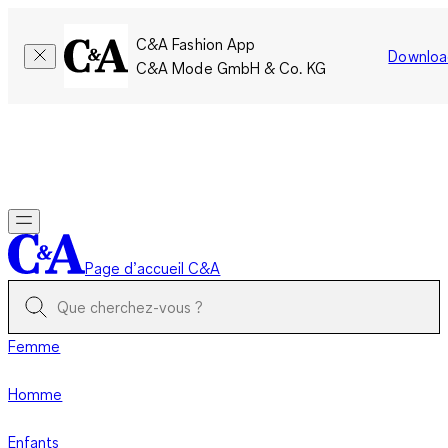
C&A Fashion App
Downloa
C&A Mode GmbH & Co. KG
Seulement pour une courte durée : Les membres cumulent le
double de points!
Se connecter
Page d’accueil C&A
Femme
Homme
Enfants