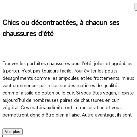
Chics ou décontractées, à chacun ses
chaussures d'été
Trouver les parfaites chaussures pour l'été, jolies et agréables
à porter, n'est pas toujours facile. Pour éviter les petits
désagréments comme les ampoules et les frottements, mieux
vaut commencer par miser sur des matières de qualité
comme la toile de coton ou le cuir. Si vous êtes vegan, il existe
aujourd'hui de nombreuses paires de chaussures en cuir
végétal. Ces matériaux limiteront la transpiration et vous
permettront donc d'être bien à l'aise. Autre avantage, ils sont
solides. Vous pourrez donc porter vos nouvelles chaussures
plusieurs étés de suite et éprouverez toujours le même plaisir
Voir plus
à les retrouver une fois le beau temps revenu. Autre astuce