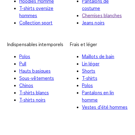
Hoodies Homme
Pantalons de
T-shirts oversize
costume
hommes
Chemises blanches
Collection sport
Jeans noirs
Indispensables intemporels
Frais et léger
Polos
Maillots de bain
Pull
Lin léger
Hauts basiques
Shorts
Sous-vêtements
T-shirts
Chinos
Polos
T-shirts blancs
Pantalons en lin
T-shirts noirs
homme
Vestes d'été hommes