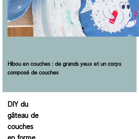
Hibou en couches : de grands yeux et un corps
composé de couches
DIY du
gâteau de
couches
en forme