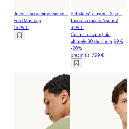
Tricou - supradimensionat -
Patrula cățelușilor - Skye -
Ford Mustang
tricou cu mânecă scurtă
15,99 €
3,99 €
Cel mai mic preț din
ultimele 30 de zile:
4,99 €
-20%
preț inițial
7,99 €