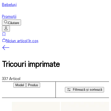
Bebeluși
Promoții
Căutare
Niciun articol în coș
Tricouri imprimate
337
Articol
Model
Produs
Filtrează și sortează