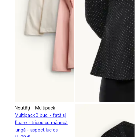
Noutăți
Multipack
Multipack 3 buc. - fată și
floare - tricou cu mânecă
lungă - aspect lucios
14,99 €