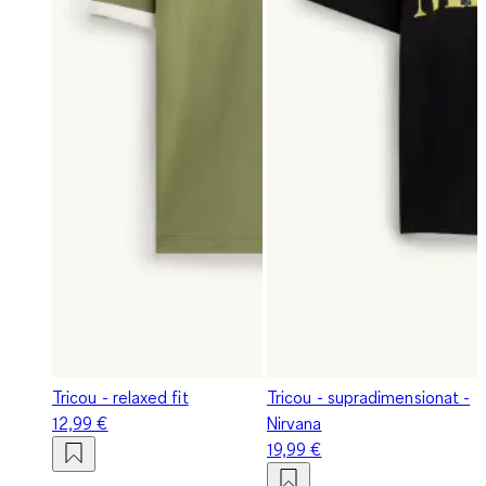
Tricou - relaxed fit
Tricou - supradimensionat -
12,99 €
Nirvana
19,99 €