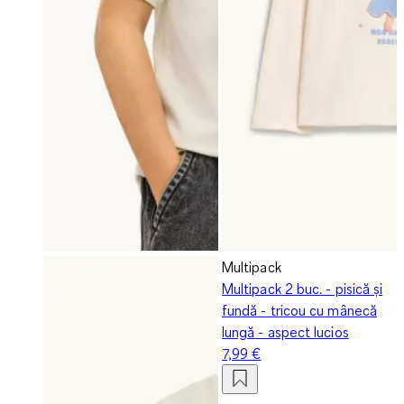
Multipack
Multipack 2 buc. - pisică și
fundă - tricou cu mânecă
lungă - aspect lucios
7,99 €