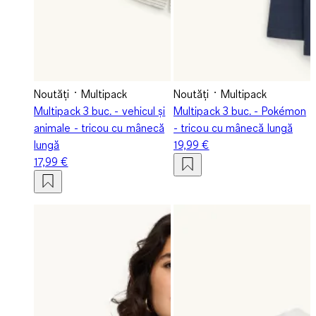
Noutăți
Multipack
Noutăți
Multipack
Multipack 3 buc. - vehicul și
Multipack 3 buc. - Pokémon
animale - tricou cu mânecă
- tricou cu mânecă lungă
lungă
19,99 €
17,99 €