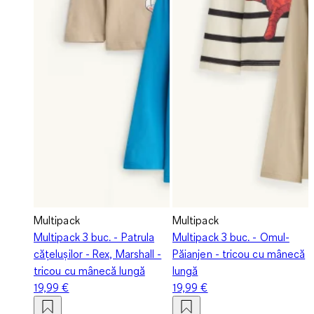
Multipack
Multipack
Multipack 3 buc. - Patrula
Multipack 3 buc. - Omul-
cățelușilor - Rex, Marshall -
Păianjen - tricou cu mânecă
tricou cu mânecă lungă
lungă
19,99 €
19,99 €