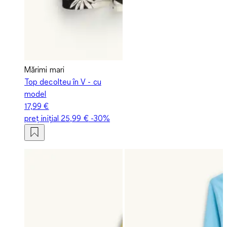
Mărimi mari
Top decolteu în V - cu
model
17,99 €
preț inițial
25,99 €
-30%