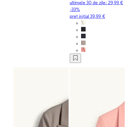
ultimele 30 de zile:
29,99 €
-33%
preț inițial
39,99 €