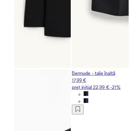
Bermude - talie înaltă
17,99 €
preț inițial
22,99 €
-21%