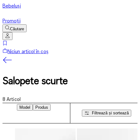
Bebeluși
Promoții
Căutare
Niciun articol în coș
Salopete scurte
8
Articol
Model
Produs
Filtrează și sortează