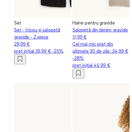
Set
Haine pentru gravide
Set - tricou și salopetă
Salopetă din denim gravide
gravide - 2 piese
17,99 €
29,99 €
Cel mai mic preț din
preț inițial
39,99 €
-25%
ultimele 30 de zile:
24,99 €
-28%
preț inițial
45,99 €