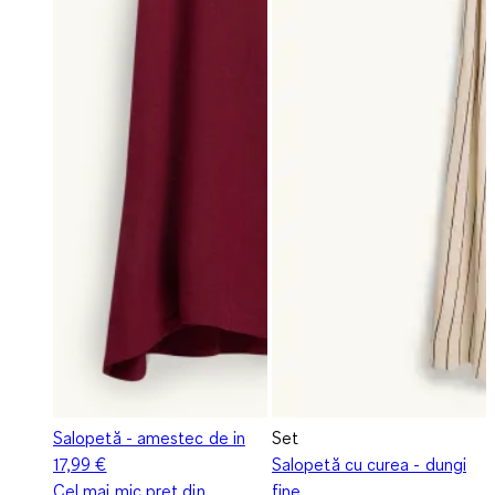
Salopetă - amestec de in
Set
17,99 €
Salopetă cu curea - dungi
Cel mai mic preț din
fine