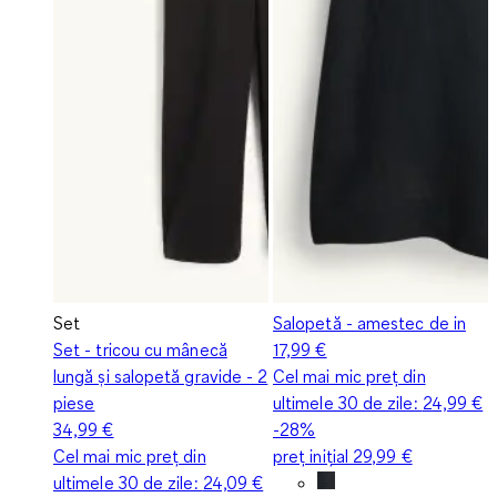
Set
Salopetă - amestec de in
Set - tricou cu mânecă
17,99 €
lungă și salopetă gravide - 2
Cel mai mic preț din
piese
ultimele 30 de zile:
24,99 €
34,99 €
-28%
Cel mai mic preț din
preț inițial
29,99 €
ultimele 30 de zile:
24,09 €