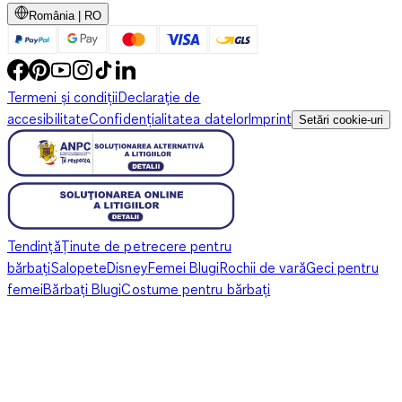
România | RO
Termeni și condiții
Declarație de
accesibilitate
Confidențialitatea datelor
Imprint
Setări cookie-uri
Tendință
Ținute de petrecere pentru
bărbați
Salopete
Disney
Femei Blugi
Rochii de vară
Geci pentru
femei
Bărbați Blugi
Costume pentru bărbați