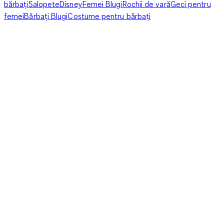
bărbați
Salopete
Disney
Femei Blugi
Rochii de vară
Geci pentru
femei
Bărbați Blugi
Costume pentru bărbați