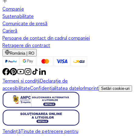
Companie
Sustenabilitate
Comunicate de presă
Carieră
Persoane de contact din cadrul companiei
Retragere din contract
România | RO
Termeni și condiții
Declarație de
accesibilitate
Confidențialitatea datelor
Imprint
Setări cookie-uri
Tendință
Ținute de petrecere pentru