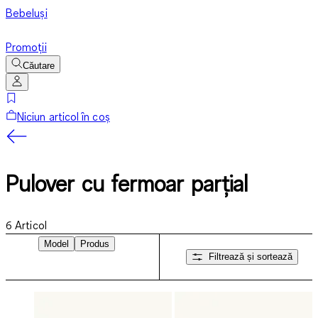
Bebeluși
Promoții
Căutare
Niciun articol în coș
Pulover cu fermoar parțial
6
Articol
Model
Produs
Filtrează și sortează