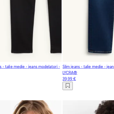
s - talie medie - jeans modelatori -
Slim jeans - talie medie - jea
LYCRA®
39,99 €