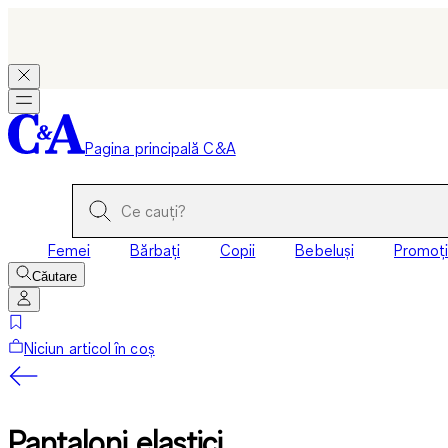
Pagina principală C&A
Femei
Bărbați
Copii
Bebeluși
Promoți
Căutare
Niciun articol în coș
Pantaloni elastici