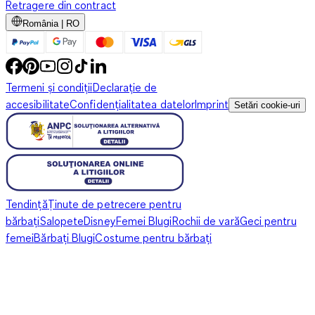
Retragere din contract
România | RO
Termeni și condiții
Declarație de
accesibilitate
Confidențialitatea datelor
Imprint
Setări cookie-uri
Tendință
Ținute de petrecere pentru
bărbați
Salopete
Disney
Femei Blugi
Rochii de vară
Geci pentru
femei
Bărbați Blugi
Costume pentru bărbați