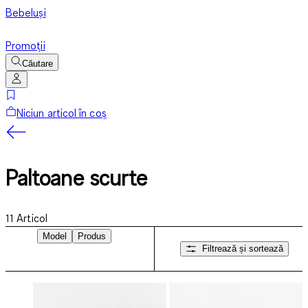
Bebeluși
Promoții
Căutare
Niciun articol în coș
Paltoane scurte
11
Articol
Model
Produs
Filtrează și sortează