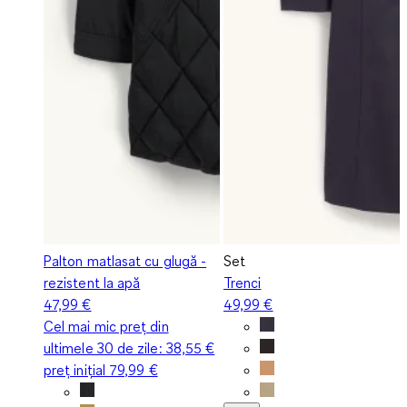
Palton matlasat cu glugă -
Set
rezistent la apă
Trenci
47,99 €
49,99 €
Cel mai mic preț din
ultimele 30 de zile:
38,55 €
preț inițial
79,99 €