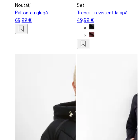
Noutăți
Set
Palton cu glugă
Trenci - rezistent la apă
69,99 €
49,99 €