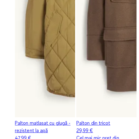
Palton matlasat cu glugă -
Palton din tricot
rezistent la apă
29,99 €
47,99 €
Cel mai mic preț din