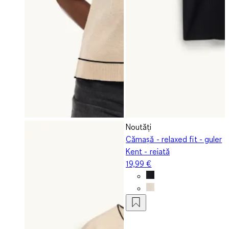
Noutăți
Cămașă - relaxed fit - guler
Kent - reiată
19,99 €