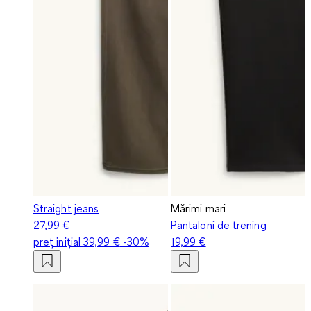
Straight jeans
Mărimi mari
27,99 €
Pantaloni de trening
preț inițial
39,99 €
-30%
19,99 €