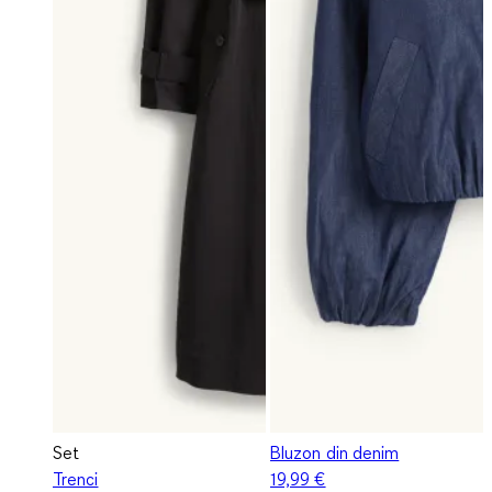
Set
Bluzon din denim
Trenci
19,99 €