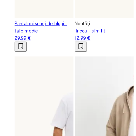
Pantaloni scurți de blugi -
Noutăți
talie medie
Tricou - slim fit
29,99 €
12,99 €