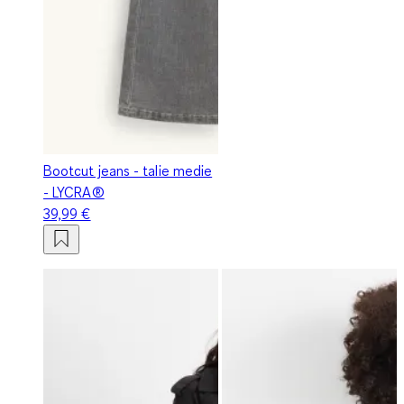
Bootcut jeans - talie medie
- LYCRA®
39,99 €