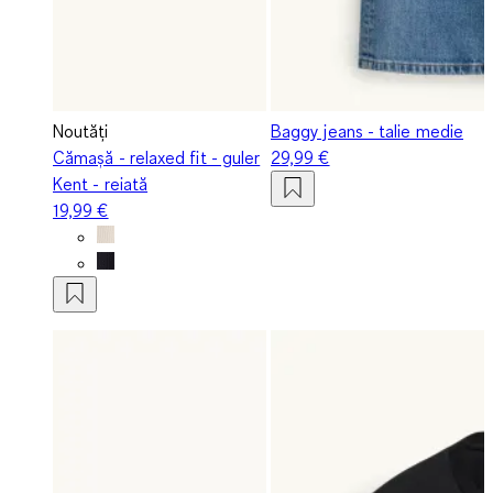
Noutăți
Baggy jeans - talie medie
Cămașă - relaxed fit - guler
29,99 €
Kent - reiată
19,99 €