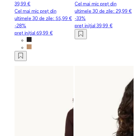
39,99 €
Cel mai mic preț din
Cel mai mic preț din
ultimele 30 de zile:
29,99 €
ultimele 30 de zile:
55,99 €
-33%
-28%
preț inițial
39,99 €
preț inițial
69,99 €