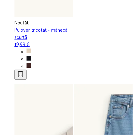
Noutăți
Pulover tricotat - mânecă
scurtă
19,99 €