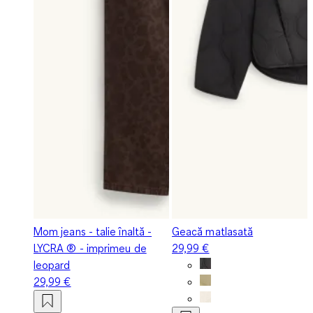
Mom jeans - talie înaltă -
Geacă matlasată
LYCRA ® - imprimeu de
29,99 €
leopard
29,99 €