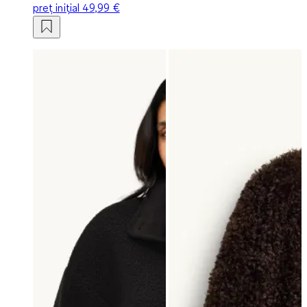
preț inițial
49,99 €