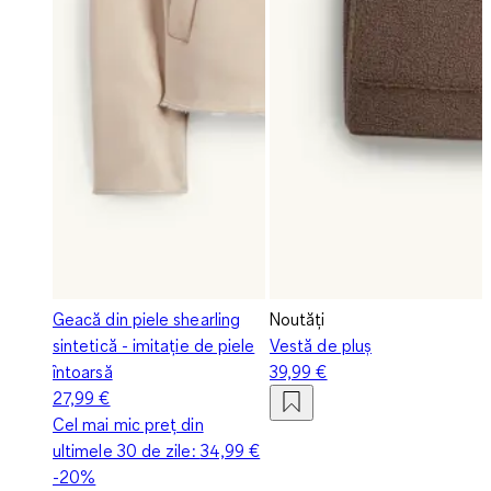
Geacă din piele shearling
Noutăți
sintetică - imitație de piele
Vestă de pluș
întoarsă
39,99 €
27,99 €
Cel mai mic preț din
ultimele 30 de zile:
34,99 €
-20%