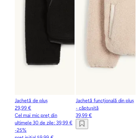
Jachetă de pluș
Jachetă funcțională din pluș
29,99 €
- căptușită
Cel mai mic preț din
39,99 €
ultimele 30 de zile:
39,99 €
-25%
preț inițial
59,99 €